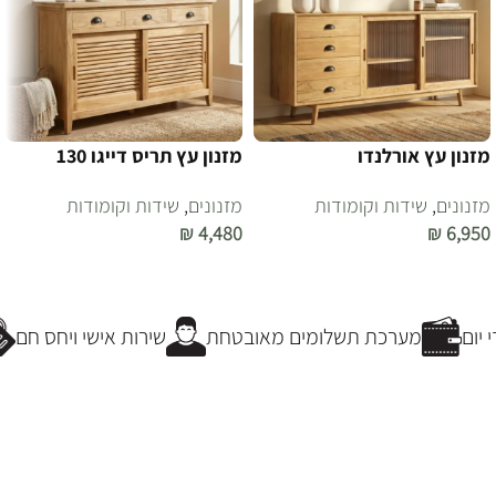
מזנון עץ אורלנדו
מזנון עץ תריס דייגו 130
מזנונים
,
שידות וקומודות
מזנונים
,
שידות וקומודות
₪
4,480
₪
6,950
הוספה לסל
הוספה לסל
יום
מערכת תשלומים מאובטחת
שירות אישי ויחס חם