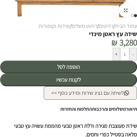
לחצו להגדלה
עמוד הבית
/
רהיטים
/
ריהוט משלים
/
שידות וקומודות
שידה עץ ראטן מינדי
₪
3,280
Alternative:
+
-
הוספה לסל
לקנות עכשיו
לשיחה עם נציג שירות ומידע נוסף >>
תיאור
משלוחים והרכבות
החלפות והחזרות
שידת מעוצבת מגירה ודלת ראטן טבעי מהממת עשויה עץ טבעי
מלאה בסטייל כפרי וחמים.