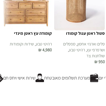
סטול ראטן עגול קומודו
קומודה עץ ראטן מינדי
סלים וארגזי אחסון
,
ספסלים
רהיטי טבע
,
שידות וקומודות
ושרפרפי עץ
,
רהיטי טבע
,
4,980
₪
שולחנות צד
הוספה לסל
₪
950
הוספה לסל
יום
מערכת תשלומים מאובטחת
שירות אישי ויחס חם