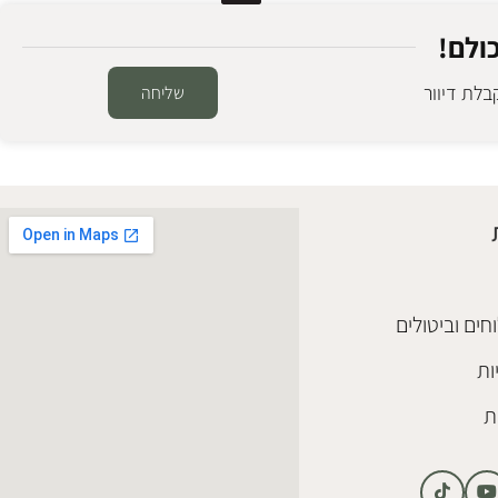
ולם!
לת דיוור
שליחה
שידה עץ אורבניק 65 ס"מ
שידות וקומודות
₪
2,780
הוספה לסל
חים וביטולים
ות
ת