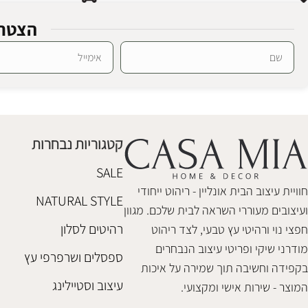
הצטרפ
Alternative:
מזנון עץ תריס דייגו 160
קומודה עץ אני
מזנונים
,
שידות וקומודות
שידות וקומודות
₪
5,680
₪
5,480
קטגוריות נבחרות
הוספה לסל
הוספה לסל
SALE
חוויית עיצוב הבית אונליין - ריהוט ייחודי
NATURAL STYLE
ועיצובים מעוררי השראה לבית שלכם. מגוון
רהיטים לסלון
חפצי נוי ורהיטי עץ טבעי, לצד ריהוט
מודרני שיקי ופריטי עיצוב הנבחרים
ספסלים ושרפרפי עץ
בקפידה וחשיבה תוך שמירה על איכות
עיצוב וסטיילינג
המוצר - שירות אישי ומקצועי.