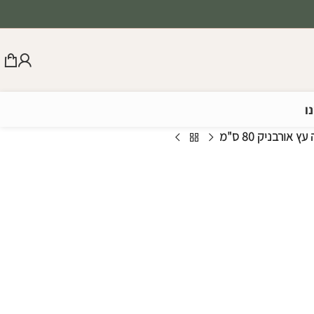
ו
ץ אורבניק 80 ס"מ