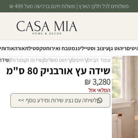
משלוחים לכל חלקי הארץ | משלוח חינם ברכישה מעל 499 ₪
יטים
ריהוט גן
עיצוב וסטיילינג
מטבח ואירוח
טקסטיל
תאורה
אודותינ
עמוד הבית
/
רהיטים
/
ריהוט משלים
/
שידות וקומודות
/
שידה ע
שידה עץ אורבניק 80 ס"מ
₪
3,280
המלאי אזל
לשיחה עם נציג שירות ומידע נוסף >>