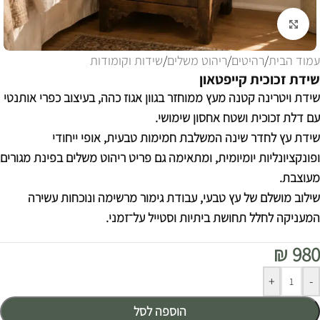
לחצו להגדלה
עמוד הבית
/
רהיטים
/
ריהוט משלים
/
שידות וקומודות
שידת זכוכית קייפטאון
שידת ויטרינה קטנה מעץ ממוחזר בגוון אגוז כהה, בעיצוב כפרי אותנטי
עם דלת זכוכית ושטח אחסון שימושי.
שידת עץ לחדר שינה המשלבת חמימות טבעית, אופי ייחודי
ופונקציונליות יומיומית, ומתאימה גם פריט ריהוט משלים בפינת מגורים
מעוצבת.
שילוב מושלם של עץ טבעי, עבודת גימור מרשימה ונוכחות עשירה
המעניקה לחלל תחושת ביתיות וסטייל על־זמני.
₪
980
Alternative:
+
-
הוספה לסל