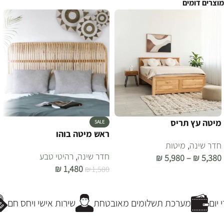
מוצרים דומים
מיטה עץ תריס
SALE
ראש מיטה בוהו
חדר שינה
,
מיטות
חדר שינה
,
רהיטי טבע
₪
5,980
–
₪
5,380
₪
1,480
₪
1,580
בחר אפשרויות
הוספה לסל
יום
מערכת תשלומים מאובטחת
שירות אישי ויחס חם