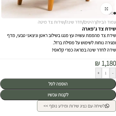
לחצו להגדלה
עמוד הבית
/
רהיטים
/
חדר שינה
/
שידות צד מיטה
שידת צד ג'פארה
שידת צד מהממת עשויה עץ מנגו בשילוב ראטן וניצאני טבעי, מדף
ומגירה נוחות לשימוש על מסילת ברזל.
שידה לחדר שינה במראה כפרי קלאסי!
₪
1,180
Alternative:
+
-
הוספה לסל
לקנות עכשיו
לשיחה עם נציג שירות ומידע נוסף >>