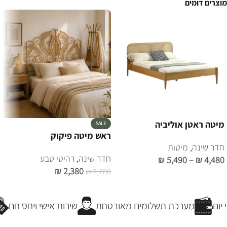
מוצרים דומים
מיטה ראטן אוליביה
SALE
ראש מיטה פיקוק
חדר שינה
,
מיטות
חדר שינה
,
רהיטי טבע
₪
5,490
–
₪
4,480
₪
2,380
₪
2,780
בחר אפשרויות
הוספה לסל
ום
מערכת תשלומים מאובטחת
שירות אישי ויחס חם