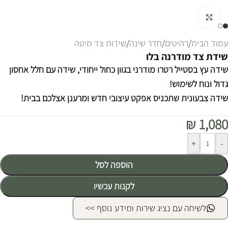
לחצו להגדלה
עמוד הבית
/
רהיטים
/
חדר שינה
/
שידות צד מיטה
שידת צד מודרנה בלו
שידה עץ בסטייל רטרו מודרני בגוון כחול ייחודי, שידה עם חלל אחסון
גדול ונוח לשימוש!
שידה צבעונית שתכניס אפקט עיצובי חדש ומרענן אצלכם בבית!
₪
1,080
Alternative:
+
-
הוספה לסל
לקנות עכשיו
לשיחה עם נציג שירות ומידע נוסף >>