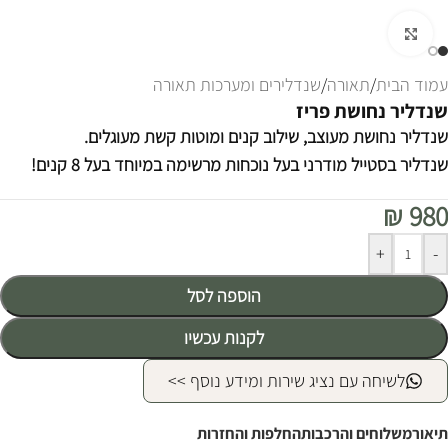
לחצו להגדלה
עמוד הבית
/
תאורה
/
שנדלירים ומערכות תאורה
שנדליר נחושת פריז
שנדליר נחושת מעוצב, שילוב קנים ומוטות קשת מעוגלים.
שנדליר בסטייל מודרני בעל נוכחות מרשימה במיוחד בעל 8 קנים!
₪
980
Alternative:
+
-
הוספה לסל
לקנות עכשיו
לשיחה עם נציג שירות ומידע נוסף >>
תיאור
משלוחים והרכבות
החלפות והחזרות