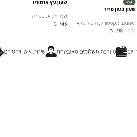
שעון עץ אנטוניו
SALE
שעון בטון פריז
שעונים
,
אקססוריז
שעונים
,
אקססוריז
,
חיסול מלאי
₪
745
₪
198
₪
278
הוספה לסל
הוספה לסל
יום
מערכת תשלומים מאובטחת
שירות אישי ויחס חם