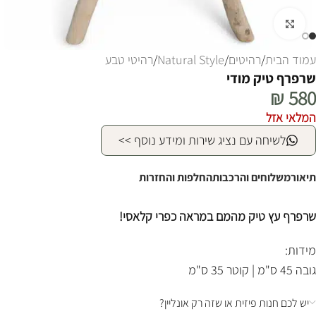
לחצו להגדלה
עמוד הבית
/
רהיטים
/
Natural Style
/
רהיטי טבע
שרפרף טיק מודי
₪
580
המלאי אזל
לשיחה עם נציג שירות ומידע נוסף >>
תיאור
משלוחים והרכבות
החלפות והחזרות
שרפרף עץ טיק מהמם במראה כפרי קלאסי!
מידות:
גובה 45 ס"מ | קוטר 35 ס"מ
יש לכם חנות פיזית או שזה רק אונליין?