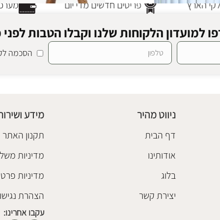
י הארץ
פריטים חדשים מדי יום
מערכת 
ו למועדון הלקוחות שלנו וקבלו הטבות לפני כ
הסכמה לקב
 לבן
SALE
ספסל שורש קיאנו
 עץ
,
רהיטי טבע
,
שולחנות צד
ספסלים ושרפרפי עץ
₪
2,980
₪
3,480
ניווט מהיר
מידע ושירות
הוספה לסל
דף הבית
תקנון האתר
אודותינו
מדיניות משלו
בלוג
מדיניות פרטי
יצירת קשר
הצהרת נגישו
עקבו אחרינו: