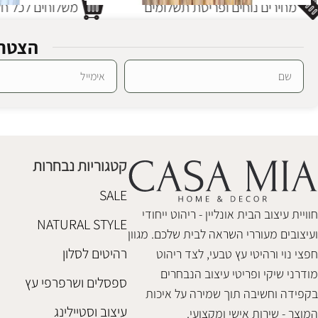
מחירים נוחים ופריסת תשלומים
משלוחים לכל חלק
הצטרפ
סטול טיק טולנו
סטול טיק טולנו
Alternative:
ספסלים ושרפרפי עץ
,
רהיטי טבע
,
שולחנות צד
ספסלים ושרפרפי
₪
640
₪
640
קטגוריות נבחרות
הוספה לסל
הוספה לסל
SALE
חוויית עיצוב הבית אונליין - ריהוט ייחודי
NATURAL STYLE
ועיצובים מעוררי השראה לבית שלכם. מגוון
רהיטים לסלון
חפצי נוי ורהיטי עץ טבעי, לצד ריהוט
מודרני שיקי ופריטי עיצוב הנבחרים
ספסלים ושרפרפי עץ
בקפידה וחשיבה תוך שמירה על איכות
עיצוב וסטיילינג
המוצר - שירות אישי ומקצועי.