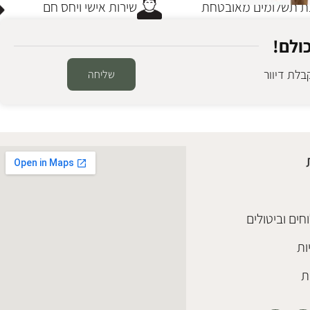
תשלומים מאובטחת
שירות אישי ויחס חם
ולם!
לת דיוור
שליחה
חים וביטולים
ות
ת