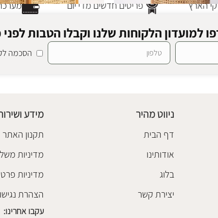
י הארץ
פריטים חדשים מדי יום
מערכת 
ו למועדון הלקוחות שלנו וקבלו הטבות לפני כ
הסכמה לקב
 קומודו
סטול ראטן קומודו
ון
,
ספסלים ושרפרפי עץ
,
רהיטי
סלים וארגזי אחסון
,
ספסלים ושרפר
ד
טבע
,
שולחנות צד
₪
988
ניווט מהיר
מידע ושירות
הוספה לסל
דף הבית
תקנון האתר
אודותינו
מדיניות משלו
בלוג
מדיניות פרטי
יצירת קשר
הצהרת נגישו
עקבו אחרינו: