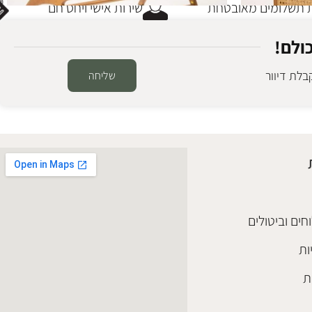
תשלומים מאובטחת
שירות אישי ויחס חם
ולם!
לת דיוור
שליחה
SALE
ספסל טיק לאונצ'
פי עץ
,
רהיטי
ספסלים ושרפרפי עץ
₪
2,350
₪
2,480
הוספה לסל
חים וביטולים
ות
ת