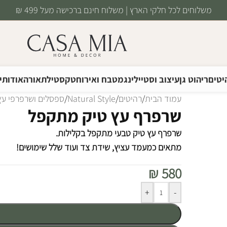
משלוחים לכל חלקי הארץ | משלוח חינם ברכישה מעל 499 ₪
יטים
ריהוט גן
עיצוב וסטיילינג
מטבח ואירוח
טקסטיל
תאורה
אודותינ
עמוד הבית
/
רהיטים
/
Natural Style
/
ספסלים ושרפרפי עץ
שרפרף עץ טיק מתקפל
שרפרף עץ טיק טבעי מתקפל בקלילות.
מתאים כמעמד עציץ, שידת צד ועוד שלל שימושים!
₪
580
Alternative:
+
-