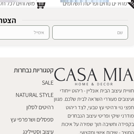
מחירים נוחים ופריסת תשלומים
משלוחים לכל חלק
הצטרפ
סטול טיק טולנו לבן
סטול ראטן עגול
Alternative:
ספסלים ושרפרפי עץ
,
רהיטי טבע
,
שולחנות צד
סלים וארגזי אחס
640
₪
טבע
,
שולחנות צ
₪
950
קטגוריות נבחרות
הוספה לסל
הוספה לסל
SALE
חוויית עיצוב הבית אונליין - ריהוט ייחודי
NATURAL STYLE
ועיצובים מעוררי השראה לבית שלכם. מגוון
רהיטים לסלון
חפצי נוי ורהיטי עץ טבעי, לצד ריהוט
מודרני שיקי ופריטי עיצוב הנבחרים
ספסלים ושרפרפי עץ
בקפידה וחשיבה תוך שמירה על איכות
עיצוב וסטיילינג
המוצר - שירות אישי ומקצועי.