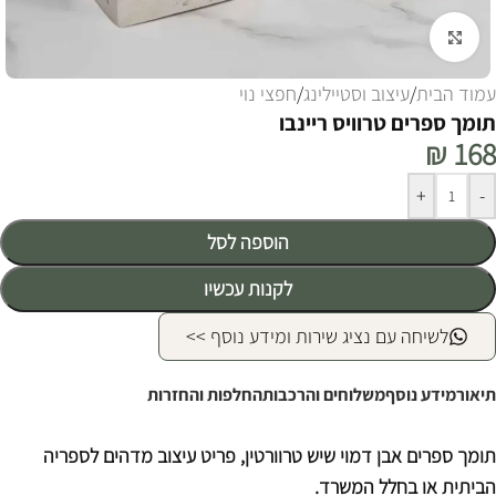
לחצו להגדלה
עמוד הבית
/
עיצוב וסטיילינג
/
חפצי נוי
תומך ספרים טרוויס ריינבו
₪
168
Alternative:
+
-
הוספה לסל
לקנות עכשיו
לשיחה עם נציג שירות ומידע נוסף >>
תיאור
מידע נוסף
משלוחים והרכבות
החלפות והחזרות
תומך ספרים אבן דמוי שיש טרוורטין, פריט עיצוב מדהים לספריה
הביתית או בחלל המשרד.