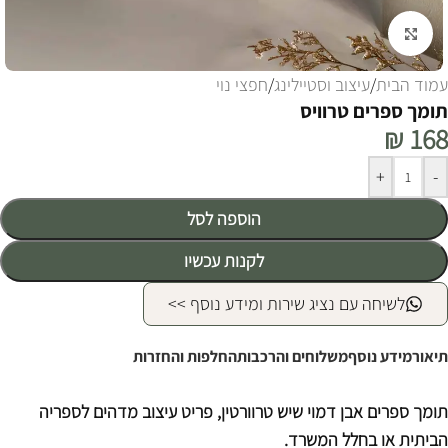
לחצו להגדלה
עמוד הבית
/
עיצוב וסטיילינג
/
חפצי נוי
תומך ספרים טרוויס
₪
168
Alternative:
+
-
הוספה לסל
לקנות עכשיו
לשיחה עם נציג שירות ומידע נוסף >>
תיאור
מידע נוסף
משלוחים והרכבות
החלפות והחזרות
תומך ספרים אבן דמוי שיש טרוורטין, פריט עיצוב מדהים לספריה
הביתית או בחלל המשרד.