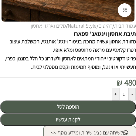
לחצו להגדלה
עמוד הבית
/
רהיטים
/
Natural Style
/
סלים וארגזי אחסון
תיבת אחסון וינטאג' ספארו
מזוודת אחסון עשויה מתכת בגימור וינטג' אותנטי, המשלבת עיצוב
רטרו קלאסי עם מראה מחוספס ומלא אופי.
פריט דקורטיבי ייחודי המתאים לאחסון ולשדרוג כל חלל בסגנון כפרי,
תעשייתי או וינטג', ומוסיף חמימות וקסם נוסטלגי לבית.
₪
480
Alternative:
+
-
הוספה לסל
לקנות עכשיו
לשיחה עם נציג שירות ומידע נוסף >>