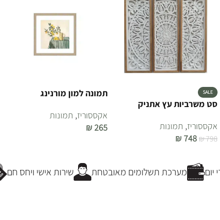
תמונה למון מורנינג
SALE
סט משרביות עץ אתניק
אקססוריז
,
תמונות
אקססוריז
,
תמונות
₪
265
₪
748
₪
798
הוספה לסל
הוספה לסל
יום
מערכת תשלומים מאובטחת
שירות אישי ויחס חם