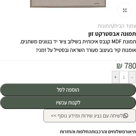
לחצו להגדלה
עמוד הבית
/
תמונות
תמונה אבסטרקט זון
תמונת MDF קנבס איכותית בשילוב ציור יד בגוונים משתנים.
אומנות קיר בעיצוב מעורר השראה ובסטייל על זמני!
₪
780
Alternative:
+
-
הוספה לסל
לקנות עכשיו
לשיחה עם נציג שירות ומידע נוסף >>
תיאור
משלוחים והרכבות
החלפות והחזרות