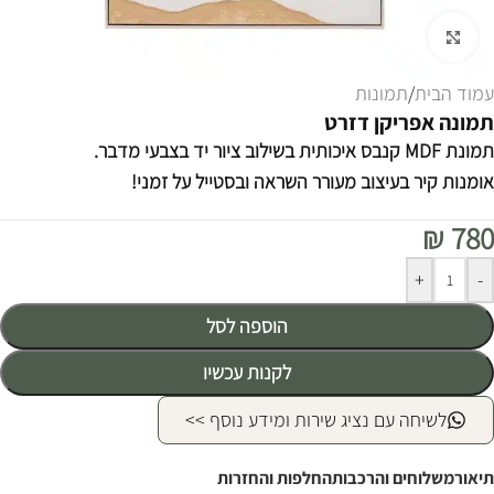
לחצו להגדלה
עמוד הבית
/
תמונות
תמונה אפריקן דזרט
תמונת MDF קנבס איכותית בשילוב ציור יד בצבעי מדבר.
אומנות קיר בעיצוב מעורר השראה ובסטייל על זמני!
₪
780
Alternative:
+
-
הוספה לסל
לקנות עכשיו
לשיחה עם נציג שירות ומידע נוסף >>
תיאור
משלוחים והרכבות
החלפות והחזרות