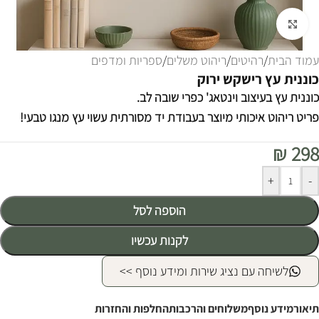
לחצו להגדלה
עמוד הבית
/
רהיטים
/
ריהוט משלים
/
ספריות ומדפים
כוננית עץ רישקש ירוק
כוננית עץ בעיצוב וינטאג' כפרי שובה לב.
פריט ריהוט איכותי מיוצר בעבודת יד מסורתית עשוי עץ מנגו טבעי!
₪
298
Alternative:
+
-
הוספה לסל
לקנות עכשיו
לשיחה עם נציג שירות ומידע נוסף >>
תיאור
מידע נוסף
משלוחים והרכבות
החלפות והחזרות