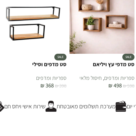
SALE
SALE
סט מדפי עץ ויליאם
סט מדפים וסילי
ספריות ומדפים
,
חיסול מלאי
ספריות ומדפים
₪
368
₪
498
₪
398
₪
598
הוספה לסל
הוספה לסל
יום
מערכת תשלומים מאובטחת
שירות אישי ויחס חם