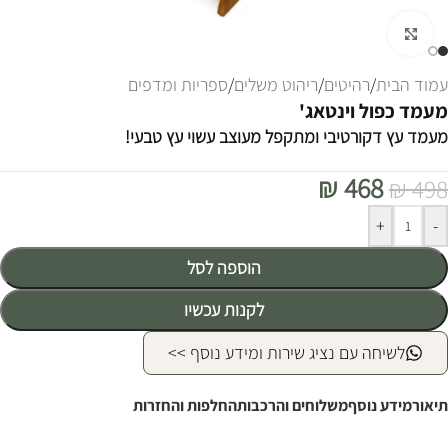
לחצו להגדלה
עמוד הבית
/
רהיטים
/
ריהוט משלים
/
ספריות ומדפים
מעמד כפול וינטאג'
מעמד עץ דקורטיבי ומתקפל מעוצב עשוי עץ טבעי!
₪
468
₪
498
Alternative:
+
-
הוספה לסל
לקנות עכשיו
לשיחה עם נציג שירות ומידע נוסף >>
תיאור
מידע נוסף
משלוחים והרכבות
החלפות והחזרות